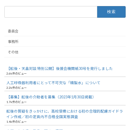
検
索:
委員会
事務所
その他
【舩後・天畠対談 特別公開】後援会機関紙30号を発行しました
2.6k件のビュー
人工呼吸器利用者にとって不可欠な「精製水」について
2.2k件のビュー
【募集】舩後の介助者を募集（2023年1月30日掲載）
1.7k件のビュー
舩後の質疑をきっかけに、高校受検における初の合理的配慮ガイドラ
イン作成／初の定員内不合格全国実態調査
1.4k件のビュー