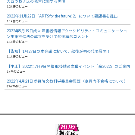
大西つねき氏の発言に関する声明
1.2k件のビュー
2022年11月22日「ARTS for the future!2」について要望書を提出
1.1k件のビュー
2022年5月19日成立 障害者情報アクセシビリティ・コミュニケーショ
ン施策推進法の成立を受けて舩後靖彦コメント
1.1k件のビュー
【告知】1月27日の本会議において、舩後が初の代表質問！
1.1k件のビュー
【中止】2022年7月9日開催 舩後靖彦主催イベント「命2022」のご案内
1k件のビュー
2022年4月21日 参議院文教科学委員会質疑（定員内不合格について）
876件のビュー