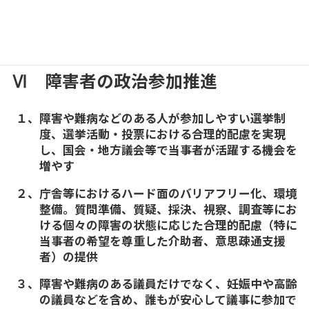
２、医療的ケアを必要とする人やLGBTの方々につい
て、避難計画段階から、固有ニーズやプライバシ
ーに配慮した計画策定を進める
Ⅵ 障害者の政治参加推進
１、障害や難病などのある人が参加しやすい選挙制
度、選挙活動・投票における合理的配慮を実現
し、国会・地方議会等で当事者が活躍する機会を
増やす
２、庁舎等におけるハード面のバリアフリー化、環境
整備。質問準備、質疑、採決、視察、調査等にお
ける個々の障害の状態に応じた合理的配慮（特に
当事者の希望を尊重した介助者、意思疎通支援
者）の提供
３、障害や難病のある議員だけでなく、妊娠中や高齢
の議員などを含め、誰もが安心して議事に参加で