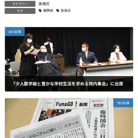
事務所
カテゴリー
機関紙
後援会
タグ
前の記事
「少人数学級と豊かな学校生活を求める院内集会」に出席
2020年9月17日
次の記事