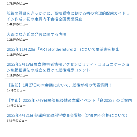
1.7k件のビュー
舩後の質疑をきっかけに、高校受検における初の合理的配慮ガイドラ
イン作成／初の定員内不合格全国実態調査
1.4k件のビュー
大西つねき氏の発言に関する声明
1.2k件のビュー
2022年11月22日「ARTS for the future!2」について要望書を提出
1.1k件のビュー
2022年5月19日成立 障害者情報アクセシビリティ・コミュニケーショ
ン施策推進法の成立を受けて舩後靖彦コメント
1.1k件のビュー
【告知】1月27日の本会議において、舩後が初の代表質問！
1k件のビュー
【中止】2022年7月9日開催 舩後靖彦主催イベント「命2022」のご案内
1k件のビュー
2022年4月21日 参議院文教科学委員会質疑（定員内不合格について）
875件のビュー