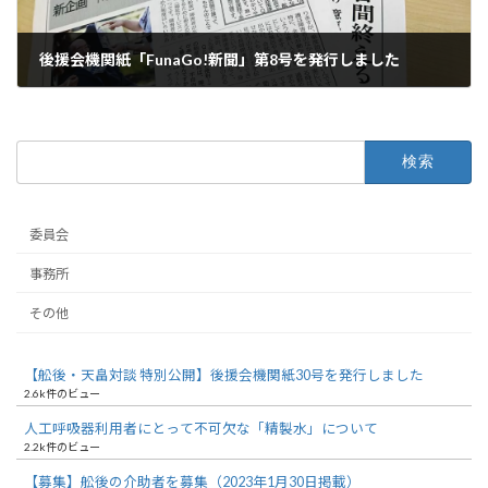
後援会機関紙「FunaGo!新聞」第8号を発行しました
2020年10月5日
検
索:
委員会
事務所
その他
【舩後・天畠対談 特別公開】後援会機関紙30号を発行しました
2.6k件のビュー
人工呼吸器利用者にとって不可欠な「精製水」について
2.2k件のビュー
【募集】舩後の介助者を募集（2023年1月30日掲載）