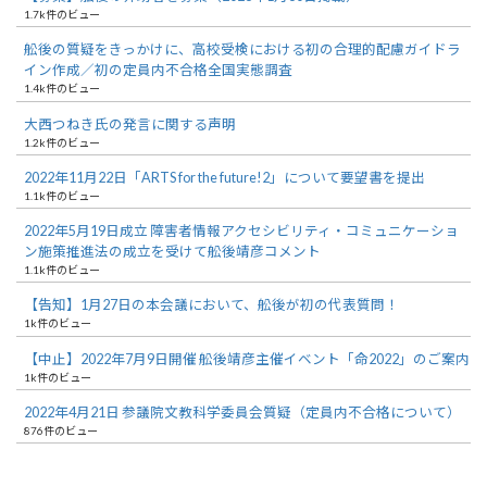
1.7k件のビュー
舩後の質疑をきっかけに、高校受検における初の合理的配慮ガイドラ
イン作成／初の定員内不合格全国実態調査
1.4k件のビュー
大西つねき氏の発言に関する声明
1.2k件のビュー
2022年11月22日「ARTS for the future!2」について要望書を提出
1.1k件のビュー
2022年5月19日成立 障害者情報アクセシビリティ・コミュニケーショ
ン施策推進法の成立を受けて舩後靖彦コメント
1.1k件のビュー
【告知】1月27日の本会議において、舩後が初の代表質問！
1k件のビュー
【中止】2022年7月9日開催 舩後靖彦主催イベント「命2022」のご案内
1k件のビュー
2022年4月21日 参議院文教科学委員会質疑（定員内不合格について）
876件のビュー