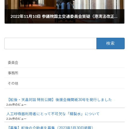
2022年11月10日 参議院国土交通委員会質疑（港湾法改正案について）
2022年11月10日
検
索:
委員会
事務所
その他
【舩後・天畠対談 特別公開】後援会機関紙30号を発行しました
2.6k件のビュー
人工呼吸器利用者にとって不可欠な「精製水」について
2.2k件のビュー
【募集】舩後の介助者を募集（2023年1月30日掲載）