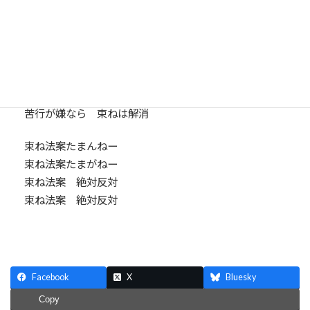
統括しようとするなら それは迂闊
政府の次の一手は もう既に枯渇
束ね法案 ひとつひとつばらせ
さもないとばらすぞ 政府の悪行
悪行の前に 政府は修行
苦行が嫌なら 束ねは解消
束ね法案たまんねー
束ね法案たまがねー
束ね法案 絶対反対
束ね法案 絶対反対
Facebook
X
Bluesky
Copy