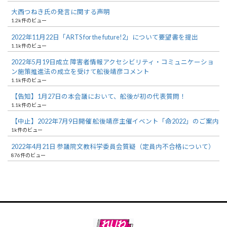
大西つねき氏の発言に関する声明
1.2k件のビュー
2022年11月22日「ARTS for the future!2」について要望書を提出
1.1k件のビュー
2022年5月19日成立 障害者情報アクセシビリティ・コミュニケーショ
ン施策推進法の成立を受けて舩後靖彦コメント
1.1k件のビュー
【告知】1月27日の本会議において、舩後が初の代表質問！
1.1k件のビュー
【中止】2022年7月9日開催 舩後靖彦主催イベント「命2022」のご案内
1k件のビュー
2022年4月21日 参議院文教科学委員会質疑（定員内不合格について）
876件のビュー