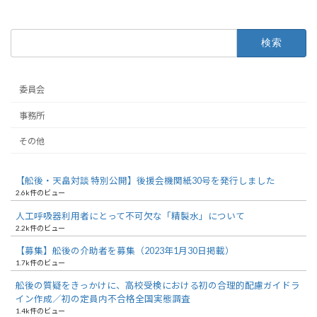
検
索:
委員会
事務所
その他
【舩後・天畠対談 特別公開】後援会機関紙30号を発行しました
2.6k件のビュー
人工呼吸器利用者にとって不可欠な「精製水」について
2.2k件のビュー
【募集】舩後の介助者を募集（2023年1月30日掲載）
1.7k件のビュー
舩後の質疑をきっかけに、高校受検における初の合理的配慮ガイドラ
イン作成／初の定員内不合格全国実態調査
1.4k件のビュー