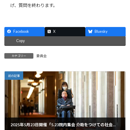
げ、質問を終わります。
Facebook
X
Bluesky
Copy
委員会
カテゴリー
前の記事
2025年5月23日開催「5.23院内集会 介助をつけての社会参加の実現に向けて-告示523号の撤廃を-」のご案内と、告知動画の紹介