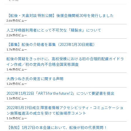
【舩後・天畠対談 特別公開】後援会機関紙30号を発行しました
2.6k件のビュー
人工呼吸器利用者にとって不可欠な「精製水」について
2.2k件のビュー
【募集】舩後の介助者を募集（2023年1月30日掲載）
1.7k件のビュー
舩後の質疑をきっかけに、高校受検における初の合理的配慮ガイドラ
イン作成／初の定員内不合格全国実態調査
1.4k件のビュー
大西つねき氏の発言に関する声明
1.2k件のビュー
2022年11月22日「ARTS for the future!2」について要望書を提出
1.1k件のビュー
2022年5月19日成立 障害者情報アクセシビリティ・コミュニケーショ
ン施策推進法の成立を受けて舩後靖彦コメント
1.1k件のビュー
【告知】1月27日の本会議において、舩後が初の代表質問！