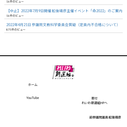
1k件のビュー
【中止】2022年7月9日開催 舩後靖彦主催イベント「命2022」のご案内
1k件のビュー
2022年4月21日 参議院文教科学委員会質疑（定員内不合格について）
875件のビュー
ホーム
YouTube
寄付
れいわ新選組HPへ
前参議院議員 舩後靖彦