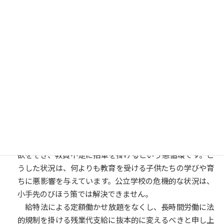
ろでございますが、教育課程の改善と働き方改革の両立を
図っていきながら、全体として教育の質の向上につながる
よう議論をしっかり進めてまいりたいというふうに思って
いるところでございます。
済みません、魅力と言ってしまいましたが、能力でござ
いました。読み違えで失礼しました。
○舩後靖彦君
代読いたします。
教員に定額働かせ放題で長時間労働を強いて、教員不足
がますます教員の心身の健康を脅かしています。そうした
ブラックな学校の状況が、教員を目指そうとする学生の意
欲をそぎ、教員不足に拍車を掛けるという悪循環です。こ
うした状況は、何よりも教育を受ける子供たちの学びや育
ちに悪影響を与えています。公立学校の危機的な状況は、
小手先のびほう策では解決できません。
給特法による定額働かせ放題をなくし、長時間労働に法
的規制を掛ける残業代支給に抜本的に変えるべきと申し上