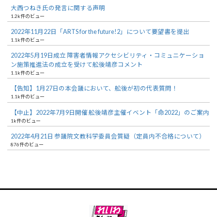
大西つねき氏の発言に関する声明
1.2k件のビュー
2022年11月22日「ARTS for the future!2」について要望書を提出
1.1k件のビュー
2022年5月19日成立 障害者情報アクセシビリティ・コミュニケーショ
ン施策推進法の成立を受けて舩後靖彦コメント
1.1k件のビュー
【告知】1月27日の本会議において、舩後が初の代表質問！
1.1k件のビュー
【中止】2022年7月9日開催 舩後靖彦主催イベント「命2022」のご案内
1k件のビュー
2022年4月21日 参議院文教科学委員会質疑（定員内不合格について）
876件のビュー