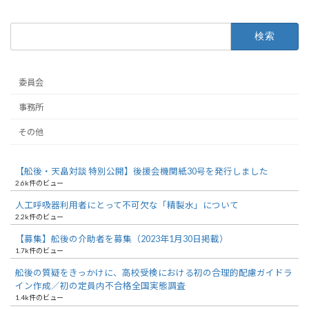
検
索:
委員会
事務所
その他
【舩後・天畠対談 特別公開】後援会機関紙30号を発行しました
2.6k件のビュー
人工呼吸器利用者にとって不可欠な「精製水」について
2.2k件のビュー
【募集】舩後の介助者を募集（2023年1月30日掲載）
1.7k件のビュー
舩後の質疑をきっかけに、高校受検における初の合理的配慮ガイドラ
イン作成／初の定員内不合格全国実態調査
1.4k件のビュー