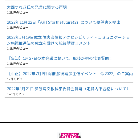
大西つねき氏の発言に関する声明
1.2k件のビュー
2022年11月22日「ARTS for the future!2」について要望書を提出
1.1k件のビュー
2022年5月19日成立 障害者情報アクセシビリティ・コミュニケーショ
ン施策推進法の成立を受けて舩後靖彦コメント
1.1k件のビュー
【告知】1月27日の本会議において、舩後が初の代表質問！
1.1k件のビュー
【中止】2022年7月9日開催 舩後靖彦主催イベント「命2022」のご案内
1k件のビュー
2022年4月21日 参議院文教科学委員会質疑（定員内不合格について）
876件のビュー