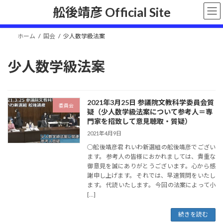
コ
ナ
舩後靖彦 Official Site
ン
ビ
テ
ゲ
ン
ー
ホーム
国会
少人数学級法案
ツ
シ
へ
ョ
少人数学級法案
ス
ン
キ
に
ッ
移
プ
動
2021年3月25日 参議院文教科学委員会質
委員会
疑（少人数学級法案について参考人＝専
門家を招致して意見聴取・質疑）
2021年4月9日
○舩後靖彦君 れいわ新選組の舩後靖彦でござい
ます。 参考人の皆様におかれましては、貴重な
御意見を誠にありがとうございます。心から感
謝申し上げます。 それでは、早速質問をいたし
ます。 代読いたします。 今回の法案によって小
[…]
続きを読む