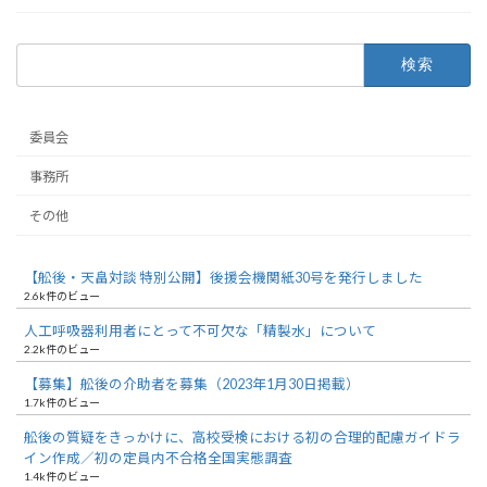
検
索:
委員会
事務所
その他
【舩後・天畠対談 特別公開】後援会機関紙30号を発行しました
2.6k件のビュー
人工呼吸器利用者にとって不可欠な「精製水」について
2.2k件のビュー
【募集】舩後の介助者を募集（2023年1月30日掲載）
1.7k件のビュー
舩後の質疑をきっかけに、高校受検における初の合理的配慮ガイドラ
イン作成／初の定員内不合格全国実態調査
1.4k件のビュー