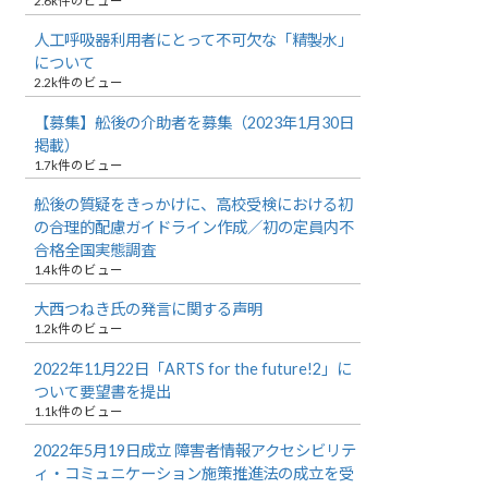
2.6k件のビュー
人工呼吸器利用者にとって不可欠な「精製水」
について
2.2k件のビュー
【募集】舩後の介助者を募集（2023年1月30日
掲載）
1.7k件のビュー
舩後の質疑をきっかけに、高校受検における初
の合理的配慮ガイドライン作成／初の定員内不
合格全国実態調査
1.4k件のビュー
大西つねき氏の発言に関する声明
1.2k件のビュー
2022年11月22日「ARTS for the future!2」に
ついて要望書を提出
1.1k件のビュー
2022年5月19日成立 障害者情報アクセシビリテ
ィ・コミュニケーション施策推進法の成立を受