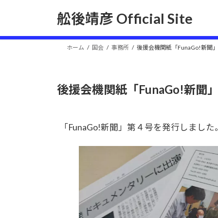
コ
ナ
舩後靖彦 Official Site
ン
ビ
テ
ゲ
ン
ー
ホーム
国会
事務所
後援会機関紙「FunaGo!新
ツ
シ
へ
ョ
ス
ン
後援会機関紙「FunaGo!新
キ
に
ッ
移
プ
動
「FunaGo!新聞」第４号を発行しました