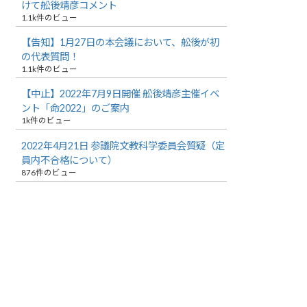
けて舩後靖彦コメント
1.1k件のビュー
【告知】1月27日の本会議において、舩後が初
の代表質問！
1.1k件のビュー
【中止】2022年7月9日開催 舩後靖彦主催イベ
ント「命2022」のご案内
1k件のビュー
2022年4月21日 参議院文教科学委員会質疑（定
員内不合格について）
876件のビュー