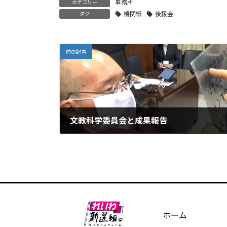
事務所
カテゴリー
機関紙
後援会
タグ
前の記事
文教科学委員会と成果報告
2020年5月27日
ホーム