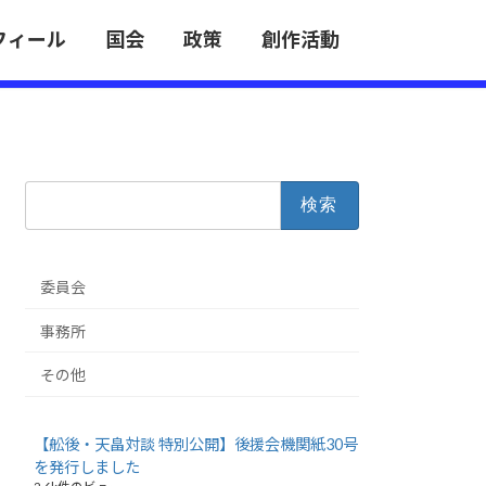
フィール
国会
政策
創作活動
検
索:
委員会
事務所
その他
【舩後・天畠対談 特別公開】後援会機関紙30号
を発行しました