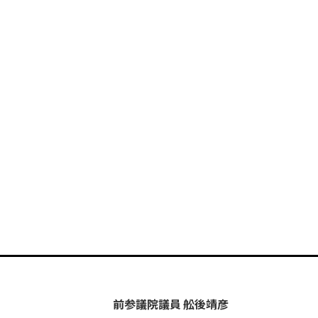
前参議院議員 舩後靖彦