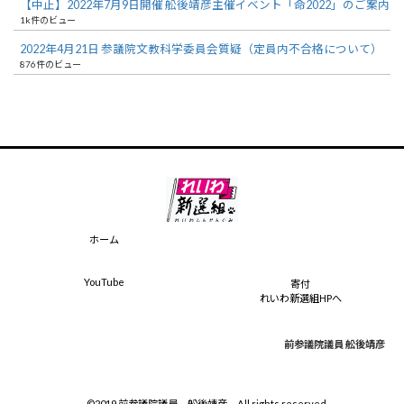
【中止】2022年7月9日開催 舩後靖彦主催イベント「命2022」のご案内
1k件のビュー
2022年4月21日 参議院文教科学委員会質疑（定員内不合格について）
876件のビュー
ホーム
YouTube
寄付
れいわ新選組HPへ
前参議院議員 舩後靖彦
©2019 前参議院議員 舩後靖彦 All rights reserved.