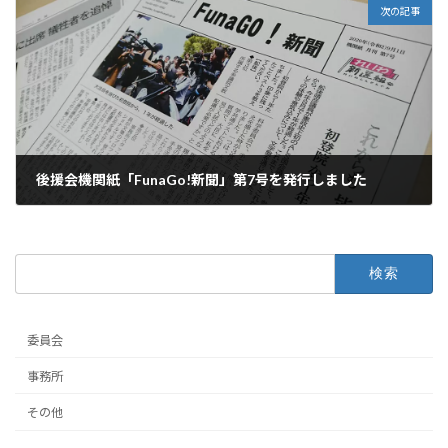
次の記事
後援会機関紙「FunaGo!新聞」第7号を発行しました
2020年9月7日
検
索:
委員会
事務所
その他