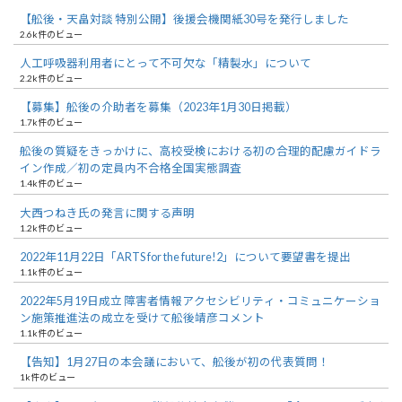
【舩後・天畠対談 特別公開】後援会機関紙30号を発行しました
2.6k件のビュー
人工呼吸器利用者にとって不可欠な「精製水」について
2.2k件のビュー
【募集】舩後の介助者を募集（2023年1月30日掲載）
1.7k件のビュー
舩後の質疑をきっかけに、高校受検における初の合理的配慮ガイドラ
イン作成／初の定員内不合格全国実態調査
1.4k件のビュー
大西つねき氏の発言に関する声明
1.2k件のビュー
2022年11月22日「ARTS for the future!2」について要望書を提出
1.1k件のビュー
2022年5月19日成立 障害者情報アクセシビリティ・コミュニケーショ
ン施策推進法の成立を受けて舩後靖彦コメント
1.1k件のビュー
【告知】1月27日の本会議において、舩後が初の代表質問！
1k件のビュー