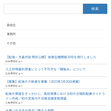
検
索:
委員会
事務所
その他
【舩後・天畠対談 特別公開】後援会機関紙30号を発行しました
2.6k件のビュー
人工呼吸器利用者にとって不可欠な「精製水」について
2.2k件のビュー
【募集】舩後の介助者を募集（2023年1月30日掲載）
1.7k件のビュー
舩後の質疑をきっかけに、高校受検における初の合理的配慮ガイドラ
イン作成／初の定員内不合格全国実態調査
1.4k件のビュー
大西つねき氏の発言に関する声明