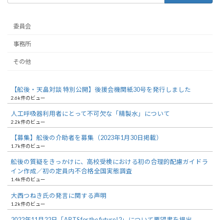
委員会
事務所
その他
【舩後・天畠対談 特別公開】後援会機関紙30号を発行しました
2.6k件のビュー
人工呼吸器利用者にとって不可欠な「精製水」について
2.2k件のビュー
【募集】舩後の介助者を募集（2023年1月30日掲載）
1.7k件のビュー
舩後の質疑をきっかけに、高校受検における初の合理的配慮ガイドラ
イン作成／初の定員内不合格全国実態調査
1.4k件のビュー
大西つねき氏の発言に関する声明
1.2k件のビュー
2022年11月22日「ARTS for the future!2」について要望書を提出