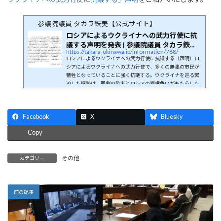
参議院議員 タカラ鉄美【公式サイト】
ロシアによるウクライナへの武力行使に抗
議する声明を発表 | 参議院議員 タカラ鉄...
https://takara-okinawa.jp/information/768/
ロシアによるウクライナへの武力行使に抗議する（声明）ロ
シアによるウクライナへの武力行使で、多くの無辜の市民が
犠牲となっていることに強く抗議する。ウクライナを巡る緊
迫した情勢は、西側の欧米とロシアの覇権争いがもたらした
側面が大きいが、どのような理由があろうとも、紛争の解決
に武力を用いることは許されない。ロシア軍による攻撃を即
時に停止し、部隊を撤収するようロシアに強く求める。決議
Facebook
X
Bluesky
案で述べているとおり、武力行使に抗議することは当然であ
り、その点に異論をはさむ余地はない。ウクライナ国民の生
Copy
存権が危機...
その他
カテゴリー
前の記事