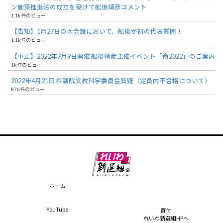
ン施策推進法の成立を受けて舩後靖彦コメント
1.1k件のビュー
【告知】1月27日の本会議において、舩後が初の代表質問！
1.1k件のビュー
【中止】2022年7月9日開催 舩後靖彦主催イベント「命2022」のご案内
1k件のビュー
2022年4月21日 参議院文教科学委員会質疑（定員内不合格について）
876件のビュー
ホーム
YouTube
寄付
れいわ新選組HPへ