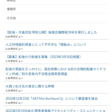
委員会
事務所
その他
【舩後・天畠対談 特別公開】後援会機関紙30号を発行しました
2.6k件のビュー
人工呼吸器利用者にとって不可欠な「精製水」について
2.2k件のビュー
【募集】舩後の介助者を募集（2023年1月30日掲載）
1.7k件のビュー
舩後の質疑をきっかけに、高校受検における初の合理的配慮ガイドラ
イン作成／初の定員内不合格全国実態調査
1.4k件のビュー
大西つねき氏の発言に関する声明
1.2k件のビュー
2022年11月22日「ARTS for the future!2」について要望書を提出
1.1k件のビュー
2022年5月19日成立 障害者情報アクセシビリティ・コミュニケーショ