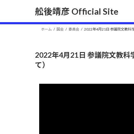
コ
ナ
舩後靖彦 Official Site
ン
ビ
テ
ゲ
ン
ー
ホーム
国会
委員会
2022年4月21日 参議院文
ツ
シ
へ
ョ
ス
ン
2022年4月21日 参議院文
キ
に
ッ
移
て）
プ
動