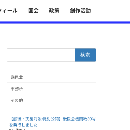
フィール
国会
政策
創作活動
検
索:
委員会
事務所
その他
【舩後・天畠対談 特別公開】後援会機関紙30号
を発行しました