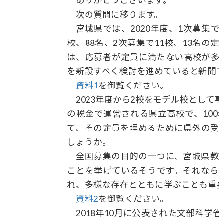
ありがとうございます。
次の質問に移ります。
宮城県では、2020年度、1次募集で
校、88名、2次募集で11校、13名
は、応募者が定員に満たない高校が
を新設すべく検討を進めていると新聞
資料1
を御覧ください。
2023年度から2校をモデル校とし
の税金で運営される県立高校で、10
て、その定員を埋めるために県外の
しょうか。
全国募集の目的の一つに、宮城県教
ことを挙げているそうです。それな
れ、多様な存在とともに学ぶことも重
資料2
を御覧ください。
2018年10月に公表された文部科学