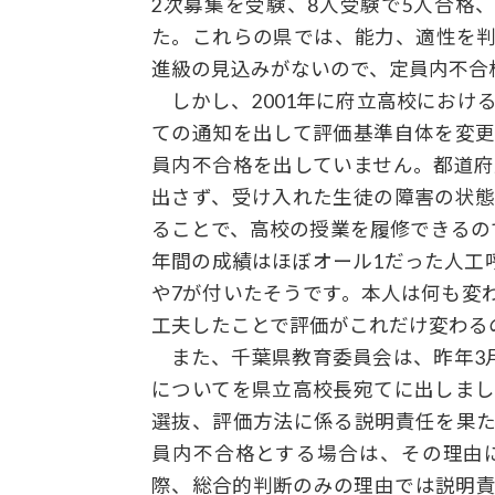
2次募集を受験、8人受験で5人合格
た。これらの県では、能力、適性を
進級の見込みがないので、定員内不合
しかし、2001年に府立高校にお
ての通知を出して評価基準自体を変
員内不合格を出していません。都道
出さず、受け入れた生徒の障害の状
ることで、高校の授業を履修できるの
年間の成績はほぼオール1だった人工
や7が付いたそうです。本人は何も変
工夫したことで評価がこれだけ変わる
また、千葉県教育委員会は、昨年3
についてを県立高校長宛てに出しま
選抜、評価方法に係る説明責任を果
員内不合格とする場合は、その理由
際、総合的判断のみの理由では説明