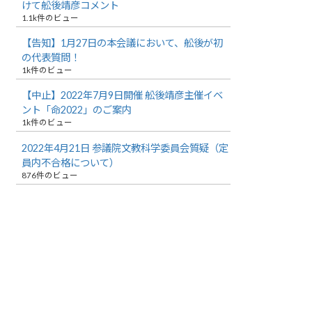
けて舩後靖彦コメント
1.1k件のビュー
【告知】1月27日の本会議において、舩後が初
の代表質問！
1k件のビュー
【中止】2022年7月9日開催 舩後靖彦主催イベ
ント「命2022」のご案内
1k件のビュー
2022年4月21日 参議院文教科学委員会質疑（定
員内不合格について）
876件のビュー