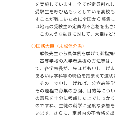
を実施しています。全てが定員割れ
受験生を呼び込もうとしている高校
すことが難しいために全国から募集
は地元の受験生の定員内不合格を出さ
このような動きに対して、大臣はど
○国務大臣（末松信介君）
舩後先生から具体例を挙げて御指摘
高等学校の入学者選抜の方法等は、
て、各学校長が、先ほども申し上げ
あるいは学科等の特色を踏まえて適切
その上で申し上げれば、公立高等学
その過程で募集の意図、目的等につ
の意見を十分に考慮した上でしっか
のですね、生徒の就学に過度な影響
います。さらに、定員内の不合格を