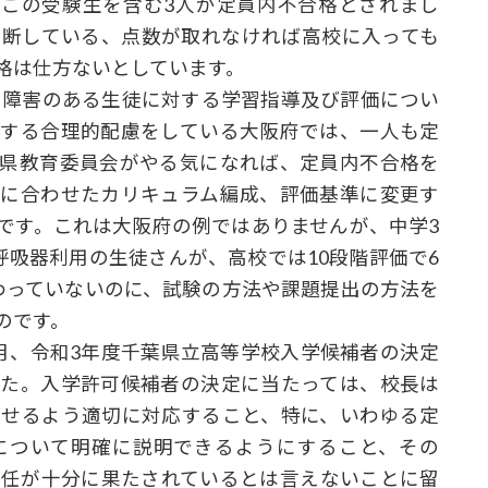
、この受験生を含む3人が定員内不合格とされまし
判断している、点数が取れなければ高校に入っても
格は仕方ないとしています。
ける障害のある生徒に対する学習指導及び評価につい
更する合理的配慮をしている大阪府では、一人も定
府県教育委員会がやる気になれば、定員内不合格を
態に合わせたカリキュラム編成、評価基準に変更す
です。これは大阪府の例ではありませんが、中学3
呼吸器利用の生徒さんが、高校では10段階評価で6
わっていないのに、試験の方法や課題提出の方法を
のです。
月、令和3年度千葉県立高等学校入学候補者の決定
した。入学許可候補者の決定に当たっては、校長は
たせるよう適切に対応すること、特に、いわゆる定
について明確に説明できるようにすること、その
責任が十分に果たされているとは言えないことに留