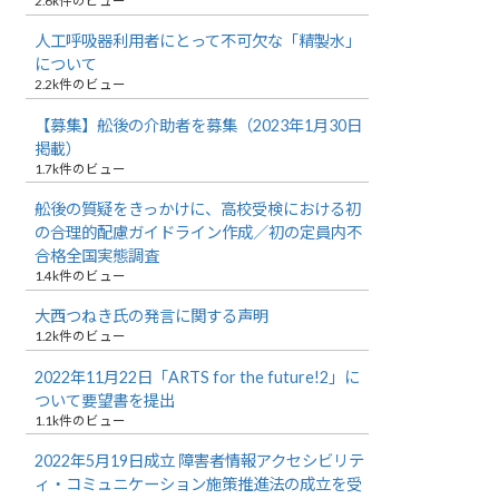
2.6k件のビュー
人工呼吸器利用者にとって不可欠な「精製水」
について
2.2k件のビュー
【募集】舩後の介助者を募集（2023年1月30日
掲載）
1.7k件のビュー
舩後の質疑をきっかけに、高校受検における初
の合理的配慮ガイドライン作成／初の定員内不
合格全国実態調査
1.4k件のビュー
大西つねき氏の発言に関する声明
1.2k件のビュー
2022年11月22日「ARTS for the future!2」に
ついて要望書を提出
1.1k件のビュー
2022年5月19日成立 障害者情報アクセシビリテ
ィ・コミュニケーション施策推進法の成立を受