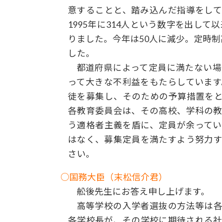
意することと、踏み込んだ指導をし
1995年に314人という数字を出して
りました。今年は50人に減少。定時
した。
都道府県によって定員に満たない場
って大きな不利益をもたらしていま
徒を募集し、そのための予算措置を
各教育委員会は、その高校、学科の
う適格者主義を盾に、定員が余って
はなく、募集定員を満たすよう努力
さい。
○国務大臣（末松信介君）
舩後先生にお答え申し上げます。
高等学校の入学者選抜の方法等は各
各学校長が、その学校に期待される