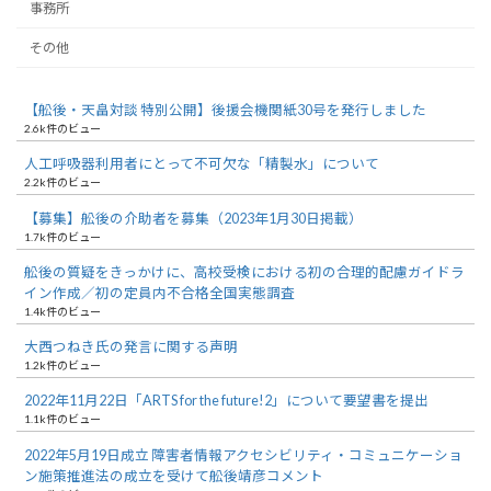
事務所
その他
【舩後・天畠対談 特別公開】後援会機関紙30号を発行しました
2.6k件のビュー
人工呼吸器利用者にとって不可欠な「精製水」について
2.2k件のビュー
【募集】舩後の介助者を募集（2023年1月30日掲載）
1.7k件のビュー
舩後の質疑をきっかけに、高校受検における初の合理的配慮ガイドラ
イン作成／初の定員内不合格全国実態調査
1.4k件のビュー
大西つねき氏の発言に関する声明
1.2k件のビュー
2022年11月22日「ARTS for the future!2」について要望書を提出
1.1k件のビュー
2022年5月19日成立 障害者情報アクセシビリティ・コミュニケーショ
ン施策推進法の成立を受けて舩後靖彦コメント