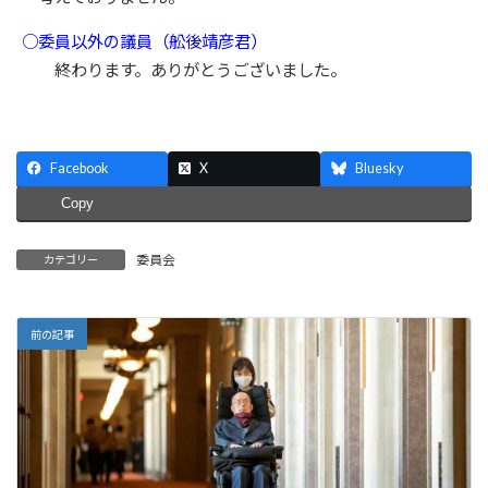
○委員以外の議員（舩後靖彦君）
終わります。ありがとうございました。
Facebook
X
Bluesky
Copy
委員会
カテゴリー
前の記事