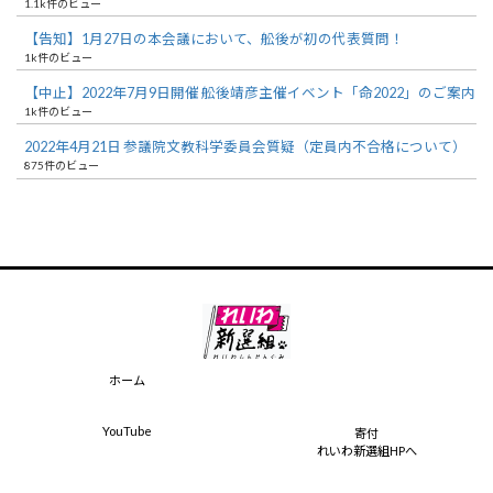
1.1k件のビュー
【告知】1月27日の本会議において、舩後が初の代表質問！
1k件のビュー
【中止】2022年7月9日開催 舩後靖彦主催イベント「命2022」のご案内
1k件のビュー
2022年4月21日 参議院文教科学委員会質疑（定員内不合格について）
875件のビュー
ホーム
YouTube
寄付
れいわ新選組HPへ