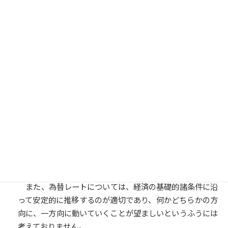
いわゆる通貨の信認論についてお伺いします。候補の考
える通貨の信認について述べてください。日本はその危機
にあるとお考えですか。
また、為替レートについて質問させていただきます。円
が強ければ強いほどよいのだというお考えですか。
○参考人（氷見野良三君）
通貨の信認ということでありますけれども、その通貨が
発行されている国のインフレ率が大幅に目標を超えている
とか、あるいはハイパーインフレーションになるとか、そ
ういったことが起きないというのが条件になるというふう
に考えております。それで、日本がその信認の危機にある
かということであれば、ないというふうに考えておりま
す。
また、為替レートについては、経済の基礎的諸条件に沿
って安定的に推移するのが適切であり、何かどちらかの方
向に、一方向に動いていくことが望ましいというふうには
考えておりません。