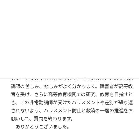
を含める等の取組を実施している大学は４５．２％となっ
ております。
文部科学省といたしましては、大学における好事例の周
知や、また本通知を踏まえました大学の取組状況の調査等
によりまして、更なる取組の充実をしっかりと図ってまい
ります。
以上です。
○舩後靖彦君
私も幾つかの大学で特別講義を行っていますが、ハラス
メントを受けたことがあります。それだけに、この非常勤
講師の苦しみ、悲しみがよく分かります。障害者が高等教
育を受け、さらに高等教育機関での研究、教育を目指すと
き、この非常勤講師が受けたハラスメントや差別が繰り返
されないよう、ハラスメント防止と救済の一層の推進をお
願いして、質問を終わります。
ありがとうございました。