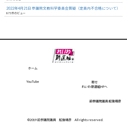
2022年4月21日 参議院文教科学委員会質疑（定員内不合格について）
875件のビュー
ホーム
YouTube
寄付
れいわ新選組HPへ
前参議院議員 舩後靖彦
©2019 前参議院議員 舩後靖彦 All rights reserved.