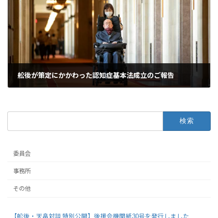
舩後が策定にかかわった認知症基本法成立のご報告
2023年6月26日
検
索:
委員会
事務所
その他
【舩後・天畠対談 特別公開】後援会機関紙30号を発行しました