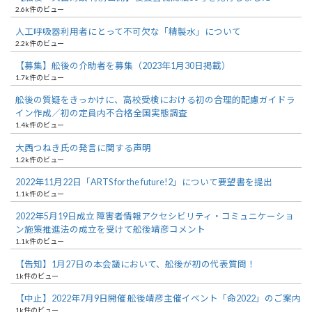
2.6k件のビュー
人工呼吸器利用者にとって不可欠な「精製水」について
2.2k件のビュー
【募集】舩後の介助者を募集（2023年1月30日掲載）
1.7k件のビュー
舩後の質疑をきっかけに、高校受検における初の合理的配慮ガイドラ
イン作成／初の定員内不合格全国実態調査
1.4k件のビュー
大西つねき氏の発言に関する声明
1.2k件のビュー
2022年11月22日「ARTS for the future!2」について要望書を提出
1.1k件のビュー
2022年5月19日成立 障害者情報アクセシビリティ・コミュニケーショ
ン施策推進法の成立を受けて舩後靖彦コメント
1.1k件のビュー
【告知】1月27日の本会議において、舩後が初の代表質問！
1k件のビュー
【中止】2022年7月9日開催 舩後靖彦主催イベント「命2022」のご案内
1k件のビュー