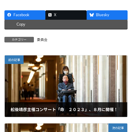
Facebook
X
Bluesky
Copy
委員会
カテゴリー
前の記事
舩後靖彦主催コンサート「命 ２０２３」、８月に開催！
2023年6月22日
次の記事