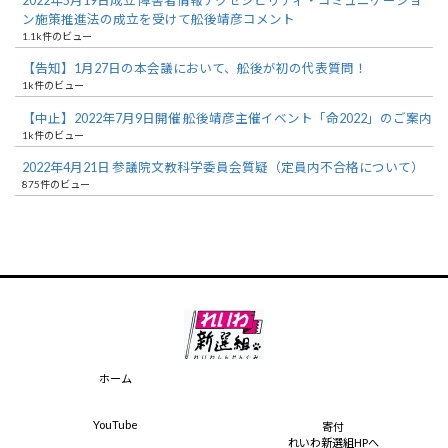
2022年5月19日成立 障害者情報アクセシビリティ・コミュニケーショ
ン施策推進法の成立を受けて舩後靖彦コメント
1.1k件のビュー
【告知】1月27日の本会議において、舩後が初の代表質問！
1k件のビュー
【中止】2022年7月9日開催 舩後靖彦主催イベント「命2022」のご案内
1k件のビュー
2022年4月21日 参議院文教科学委員会質疑（定員内不合格について）
875件のビュー
ホーム
YouTube
寄付
れいわ新選組HPへ