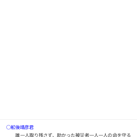
の教育的ニーズに応じた学びの場の整備を両輪として、特
別支援教育の充実に取り組んでいるところです。あわせ
て、障害のある子供と障害のない子供が触れ合い、共に活
動する交流及び共同学習を各学校等で推進するためのガイ
ドや具体の実践事例を紹介する動画のほか、心のバリアフ
リーノートの作成等を通じて、障害者理解教育の促進を図
っているところです。
さらに、特別支援学校と地域の小中学校等を一体的に運
営するインクルーシブな学校運営モデルの創設に向けまし
て、令和六年度予算案に関連事業経費を計上し、障害のあ
る児童生徒と障害のない児童生徒が共に学ぶ環境を整備す
るため、様々な観点から実証的な研究を行うこととしてい
るところです。
これらの施策を通じて、引き続き、インクルーシブ教育
システムの推進に向けた取組の充実に努めてまいります。
○舩後靖彦君
誰一人取り残さず、助かった被災者一人一人の命を守る