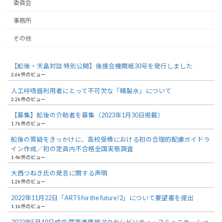
委員会
事務所
その他
【舩後・天畠対談 特別公開】後援会機関紙30号を発行しました
2.6k件のビュー
人工呼吸器利用者にとって不可欠な「精製水」について
2.2k件のビュー
【募集】舩後の介助者を募集（2023年1月30日掲載）
1.7k件のビュー
舩後の質疑をきっかけに、高校受検における初の合理的配慮ガイドラ
イン作成／初の定員内不合格全国実態調査
1.4k件のビュー
大西つねき氏の発言に関する声明
1.2k件のビュー
2022年11月22日「ARTS for the future!2」について要望書を提出
1.1k件のビュー