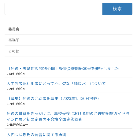
検
索:
委員会
事務所
その他
【舩後・天畠対談 特別公開】後援会機関紙30号を発行しました
2.6k件のビュー
人工呼吸器利用者にとって不可欠な「精製水」について
2.2k件のビュー
【募集】舩後の介助者を募集（2023年1月30日掲載）
1.7k件のビュー
舩後の質疑をきっかけに、高校受検における初の合理的配慮ガイドラ
イン作成／初の定員内不合格全国実態調査
1.4k件のビュー
大西つねき氏の発言に関する声明