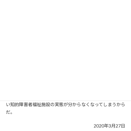
私は、やまゆり園という障害者施設の実態が植松被告のゆ
がんだ、独善的な障害者観につながった部分もあるのではな
いかと思っております。施設の問題点をつまびらかにするた
めにも、被告人の控訴は必要ではないかと考えております。
最後に、植松被告に告げたい。
植松被告、あなたにも私と同じ気持ち、つまり自分が「死
ぬ」ことへの恐怖心をもって欲しい。そして、恐怖心からの
控訴をして欲しい。
そうしないと、ジェノサイド（集団殺戮）した施設入居者
の方々の気持ちをあなたが分からないばかりか、私が知りた
い知的障害者福祉施設の実態が分からなくなってしまうから
だ。
2020年3月27日