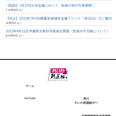
【告知】1月27日の本会議において、舩後が初の代表質問！
1.1k件のビュー
【中止】2022年7月9日開催 舩後靖彦主催イベント「命2022」のご案内
1k件のビュー
2022年4月21日 参議院文教科学委員会質疑（定員内不合格について）
876件のビュー
ホーム
YouTube
寄付
れいわ新選組HPへ
前参議院議員 舩後靖彦