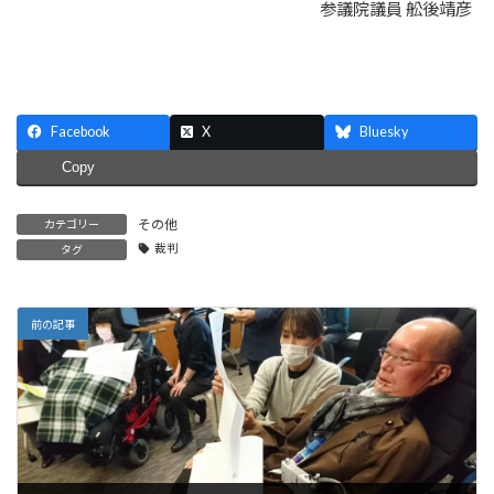
参議院議員 舩後靖彦
Facebook
X
Bluesky
Copy
その他
カテゴリー
裁判
タグ
前の記事