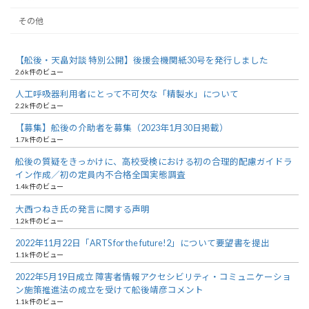
その他
【舩後・天畠対談 特別公開】後援会機関紙30号を発行しました
2.6k件のビュー
人工呼吸器利用者にとって不可欠な「精製水」について
2.2k件のビュー
【募集】舩後の介助者を募集（2023年1月30日掲載）
1.7k件のビュー
舩後の質疑をきっかけに、高校受検における初の合理的配慮ガイドラ
イン作成／初の定員内不合格全国実態調査
1.4k件のビュー
大西つねき氏の発言に関する声明
1.2k件のビュー
2022年11月22日「ARTS for the future!2」について要望書を提出
1.1k件のビュー
2022年5月19日成立 障害者情報アクセシビリティ・コミュニケーショ
ン施策推進法の成立を受けて舩後靖彦コメント
1.1k件のビュー