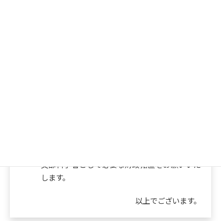
記
１、音声言語を聞き取ることが難しい聴覚障害者、
文字資料を読むことができない視覚障害者、暗
黙の了解や指示詞を理解することが難しい発達
障害者等、情報アクセスに困難を伴う障害のあ
る児童生徒、学生に対し、遠隔授業の内容に合
わせた合理的配慮の提供方法について当事者の
要望を聞き、調整・提供するよう、各学校、大
学等に指導してください。
２、学校、大学等での遠隔授業にかかる合理的配慮
の提供に伴い、必要な人的資源の確保のため、
文部科学省として必要な財政措置をお願いいた
します。
以上でございます。