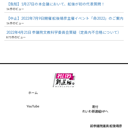
【告知】1月27日の本会議において、舩後が初の代表質問！
1k件のビュー
【中止】2022年7月9日開催 舩後靖彦主催イベント「命2022」のご案内
1k件のビュー
2022年4月21日 参議院文教科学委員会質疑（定員内不合格について）
875件のビュー
ホーム
YouTube
寄付
れいわ新選組HPへ
前参議院議員 舩後靖彦