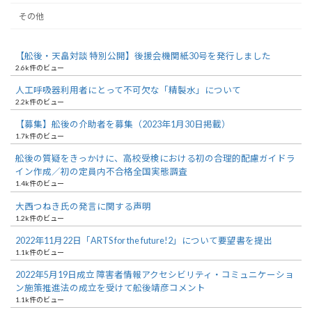
その他
【舩後・天畠対談 特別公開】後援会機関紙30号を発行しました
2.6k件のビュー
人工呼吸器利用者にとって不可欠な「精製水」について
2.2k件のビュー
【募集】舩後の介助者を募集（2023年1月30日掲載）
1.7k件のビュー
舩後の質疑をきっかけに、高校受検における初の合理的配慮ガイドラ
イン作成／初の定員内不合格全国実態調査
1.4k件のビュー
大西つねき氏の発言に関する声明
1.2k件のビュー
2022年11月22日「ARTS for the future!2」について要望書を提出
1.1k件のビュー
2022年5月19日成立 障害者情報アクセシビリティ・コミュニケーショ
ン施策推進法の成立を受けて舩後靖彦コメント
1.1k件のビュー