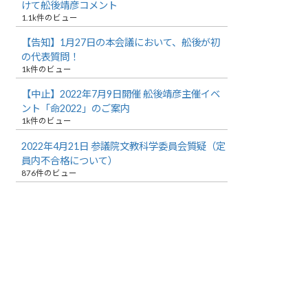
けて舩後靖彦コメント
1.1k件のビュー
【告知】1月27日の本会議において、舩後が初
の代表質問！
1k件のビュー
【中止】2022年7月9日開催 舩後靖彦主催イベ
ント「命2022」のご案内
1k件のビュー
2022年4月21日 参議院文教科学委員会質疑（定
員内不合格について）
876件のビュー