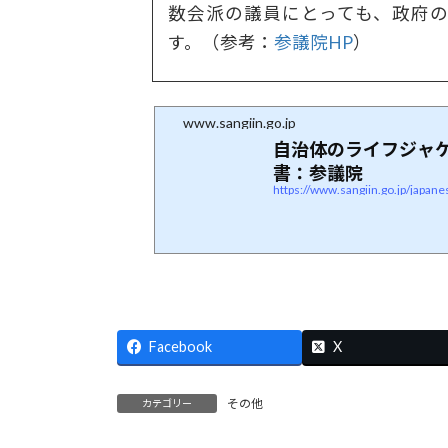
数会派の議員にとっても、政府
す。（参考：
参議院HP
）
www.sangiin.go.jp
自治体のライフジャ
書：参議院
https://www.sangiin.go.jp/japa
Facebook
X
その他
カテゴリー