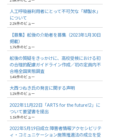
2.6k件のビュー
人工呼吸器利用者にとって不可欠な「精製水」
について
2.2k件のビュー
【募集】舩後の介助者を募集（2023年1月30日
掲載）
1.7k件のビュー
舩後の質疑をきっかけに、高校受検における初
の合理的配慮ガイドライン作成／初の定員内不
合格全国実態調査
1.4k件のビュー
大西つねき氏の発言に関する声明
1.2k件のビュー
2022年11月22日「ARTS for the future!2」に
ついて要望書を提出
1.1k件のビュー
2022年5月19日成立 障害者情報アクセシビリテ
ィ・コミュニケーション施策推進法の成立を受