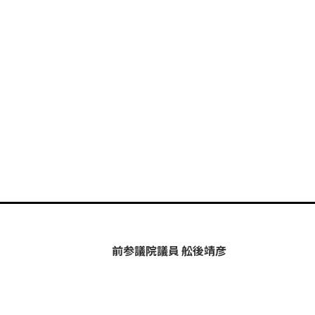
前参議院議員 舩後靖彦