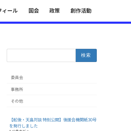
フィール
国会
政策
創作活動
検
索:
委員会
事務所
その他
【舩後・天畠対談 特別公開】後援会機関紙30号
を発行しました