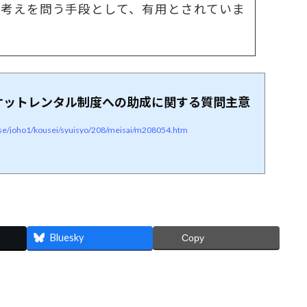
の考えを問う手段として、有用とされていま
ケットレンタル制度への助成に関する質問主意
nese/joho1/kousei/syuisyo/208/meisai/m208054.htm
Bluesky
Copy