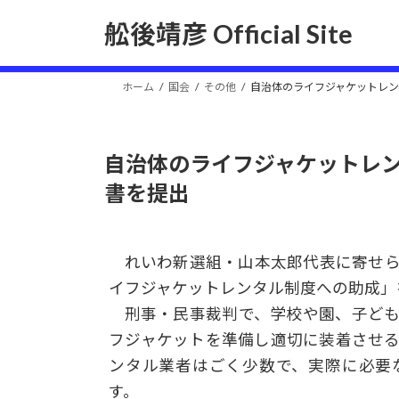
コ
ナ
舩後靖彦 Official Site
ン
ビ
テ
ゲ
ン
ー
ホーム
国会
その他
自治体のライフジャケットレ
ツ
シ
へ
ョ
ス
ン
自治体のライフジャケットレ
キ
に
ッ
移
書を提出
プ
動
れいわ新選組・山本太郎代表に寄せ
イフジャケットレンタル制度への助成」
刑事・民事裁判で、学校や園、子ど
フジャケットを準備し適切に装着させ
ンタル業者はごく少数で、実際に必要
す。