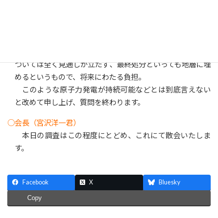
きように図ってまいりたいと存じます。
○舩後靖彦君
原発事故から１２年がたち、今も福島県内外に避難者が
おられるという。運転に伴うリスク、放射性廃棄物の処理に
ついては全く見通しが立たず、最終処分といっても地層に埋
めるというもので、将来にわたる負担。
このような原子力発電が持続可能などとは到底言えない
と改めて申し上げ、質問を終わります。
○会長（宮沢洋一君）
本日の調査はこの程度にとどめ、これにて散会いたしま
す。
Facebook
X
Bluesky
Copy