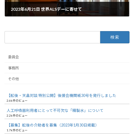
2023年6月21日 世界ALSデーに寄せて
2023年6月21日
検
索:
委員会
事務所
その他
【舩後・天畠対談 特別公開】後援会機関紙30号を発行しました
2.6k件のビュー
人工呼吸器利用者にとって不可欠な「精製水」について
2.2k件のビュー
【募集】舩後の介助者を募集（2023年1月30日掲載）
1.7k件のビュー