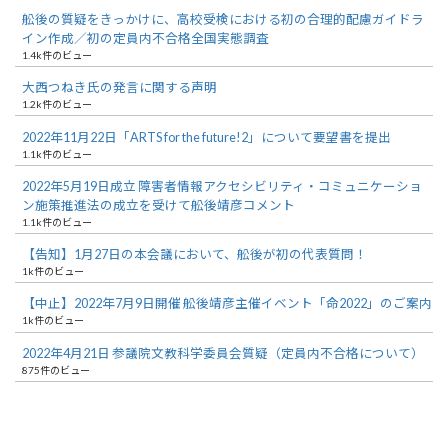
舩後の質疑をきっかけに、高校受検における初の合理的配慮ガイドラ
イン作成／初の定員内不合格全国実態調査
1.4k件のビュー
大西つねき氏の発言に関する声明
1.2k件のビュー
2022年11月22日「ARTS for the future!2」について要望書を提出
1.1k件のビュー
2022年5月19日成立 障害者情報アクセシビリティ・コミュニケーショ
ン施策推進法の成立を受けて舩後靖彦コメント
1.1k件のビュー
【告知】1月27日の本会議において、舩後が初の代表質問！
1k件のビュー
【中止】2022年7月9日開催 舩後靖彦主催イベント「命2022」のご案内
1k件のビュー
2022年4月21日 参議院文教科学委員会質疑（定員内不合格について）
875件のビュー